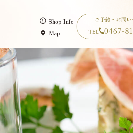
Shop Info
Map
Home
Concept
想い
Course
Wine
Space
ご予約・お問い
Wedding
Gallery
Shop Info
0467-8
Map
TEL