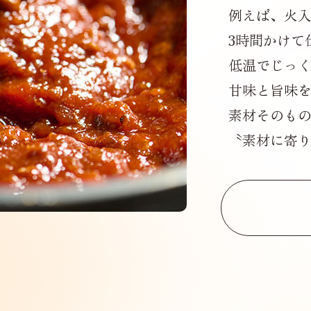
例えば、火
3時間かけて
低温でじっ
甘味と旨味
素材そのも
〝素材に寄