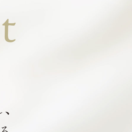
t
し、
る。