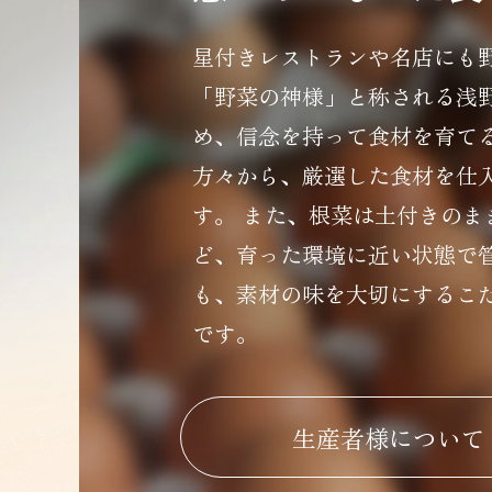
星付きレストランや名店にも
「野菜の神様」と称される浅
め、信念を持って食材を育て
方々から、厳選した食材を仕
す。 また、根菜は土付きのま
ど、育った環境に近い状態で
も、素材の味を大切にするこ
です。
生産者様について