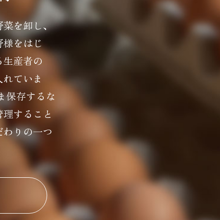
野菜を卸し、
野様をはじ
る生産者の
入れていま
ま保存するな
管理すること
だわりの一つ