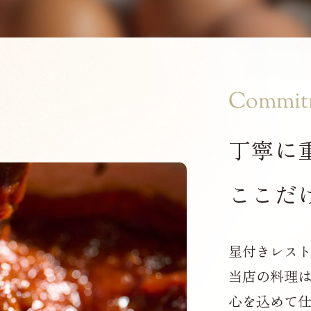
Commit
丁寧に
ここだ
星付きレス
当店の料理
心を込めて