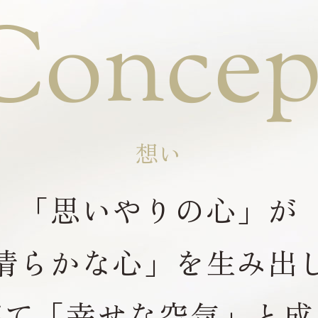
Concep
想い
「思いやりの心」が
清らかな心」を生み出
がて「幸せな空気」と成