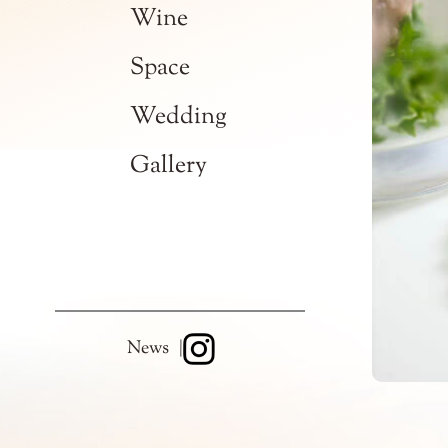
ｰ Dinner
Wine
ｰ Lunch
Space
Wedding
Gallery
News